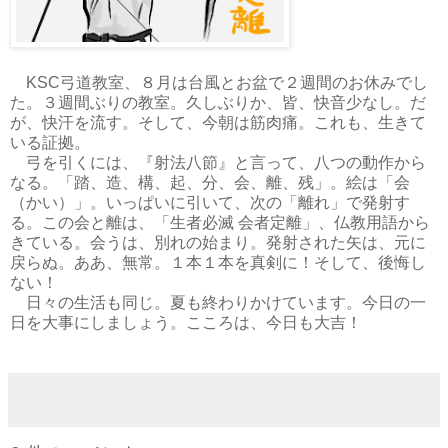
KSC弓道教室、８月は台風とお盆で２週間のお休みでし
た。３週間ぶりの教室。久しぶりか、皆、快音少なし。だ
が、快汗を流す。そして、今朝は筋肉痛。これも、生きて
いる証拠。
弓を引くには、『射法八節』と言って、八つの動作から
なる。「踏、造、構、起、分、会、離、残」。絵は「会
（かい）」。いっぱいに引いて、次の「離れ」で発射す
る。この会と離は、「生者必滅 会者定離」、仏教用語から
きている。会うは、別れの始まり。発射された矢は、元に
戻らぬ。ああ、無常。１本１本を真剣に！そして、後悔し
ない！
日々の生活も同じ。夏も終わりかけています。今日の一
日を大事にしましょう。こころは、今日も大吉！